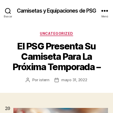
Camisetas y Equipaciones de PSG
Buscar
Menú
Categorías
UNCATEGORIZED
El PSG Presenta Su
Camiseta Para La
Próxima Temporada –
Por
istern
mayo 31, 2022
Autor
Fecha
de
de
la
la
entrada
entrada
20