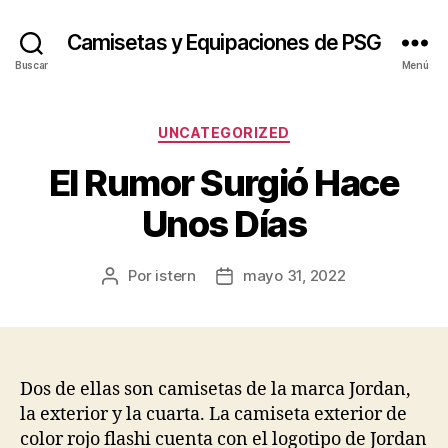
Camisetas y Equipaciones de PSG
Buscar
Menú
Categorías
UNCATEGORIZED
El Rumor Surgió Hace
Unos Días
Por
istern
mayo 31, 2022
Autor
Fecha
de
de
la
la
entrada
entrada
Dos de ellas son camisetas de la marca Jordan,
la exterior y la cuarta. La camiseta exterior de
color rojo flashi cuenta con el logotipo de Jordan