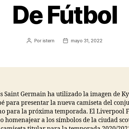
De Fútbol
Por
istern
mayo 31, 2022
Autor
Fecha
de
de
la
la
entrada
entrada
ís Saint Germain ha utilizado la imagen de Ky
 para presentar la nueva camiseta del conj
no para la próxima temporada. El Liverpool 
o homenajear a los símbolos de la ciudad sco
 camiseta titular para la temporada 2020/202