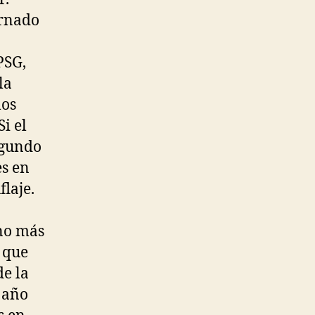
ornado
PSG,
la
los
i el
egundo
es en
laje.
no más
que
de la
 año