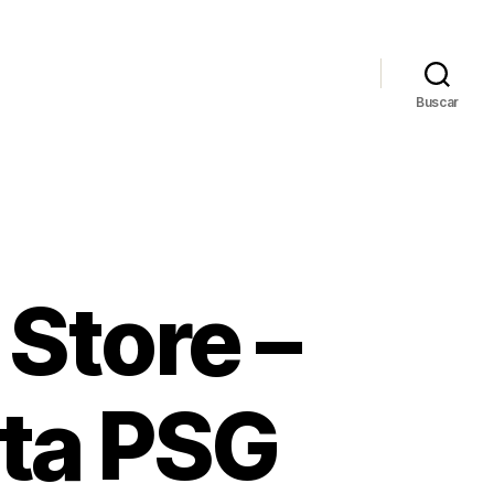
Buscar
Store –
ta PSG