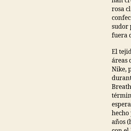
han cr
rosa c
confec
sudor 
fuera 
El tej
áreas 
Nike, 
durant
Breath
términ
espera
hecho 
años (
con el