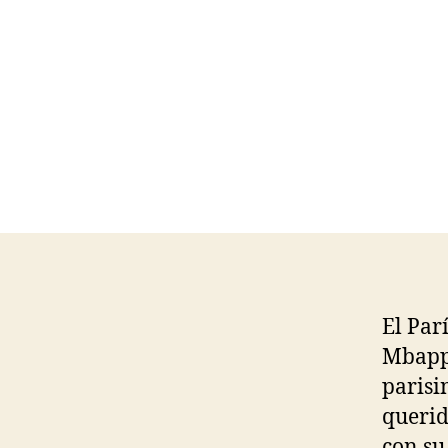
El Par
Mbappé
parisi
querid
con su