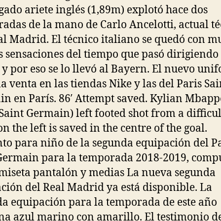
igado ariete inglés (1,89m) explotó hace dos
adas de la mano de Carlo Ancelotti, actual t
al Madrid. El técnico italiano se quedó con m
 sensaciones del tiempo que pasó dirigiendo
 y por eso se lo llevó al Bayern. El nuevo uni
la venta en las tiendas Nike y las del Paris Sai
n en París. 86′ Attempt saved. Kylian Mbapp
 Saint Germain) left footed shot from a difficul
n the left is saved in the centre of the goal.
to para niño de la segunda equipación del P
Germain para la temporada 2018-2019, comp
miseta pantalón y medias La nueva segunda
ción del Real Madrid ya está disponible. La
a equipación para la temporada de este año
a azul marino con amarillo. El testimonio de