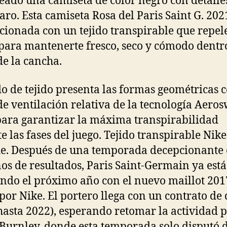
eado una camiseta de color negro con detalle
laro. Esta camiseta Rosa del Paris Saint G. 202
cionada con un tejido transpirable que repele
para mantenerte fresco, seco y cómodo dentr
de la cancha.
ido de tejido presenta las formas geométricas c
de ventilación relativa de la tecnología Aeros
para garantizar la máxima transpirabilidad
e las fases del juego. Tejido transpirable Nike
e. Después de una temporada decepcionante
os de resultados, Paris Saint-Germain ya está
ndo el próximo año con el nuevo maillot 20
por Nike. El portero llega con un contrato de 
hasta 2022), esperando retomar la actividad 
 Burnley, donde esta temporada solo disputó 