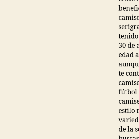
benefi
camise
serigr
tenido
30 de 
edad a
aunque
te con
camise
fútbol 
camise
estilo
varied
de la s
buscas