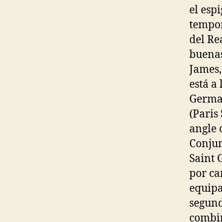
el esp
tempor
del Re
buenas
James,
está a 
Germai
(Paris
angle o
Conjun
Saint 
por ca
equipa
segund
combin