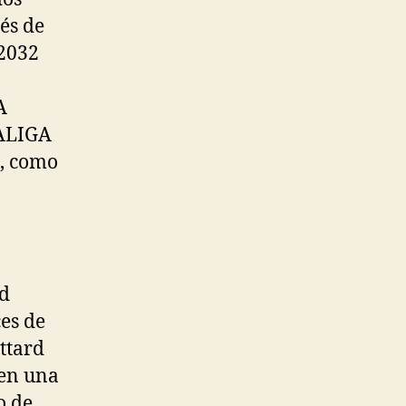
és de
 2032
A
ALIGA
, como
d
es de
ttard
en una
o de