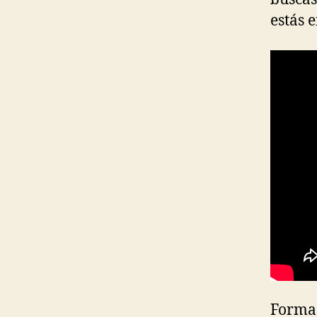
estás 
Formad