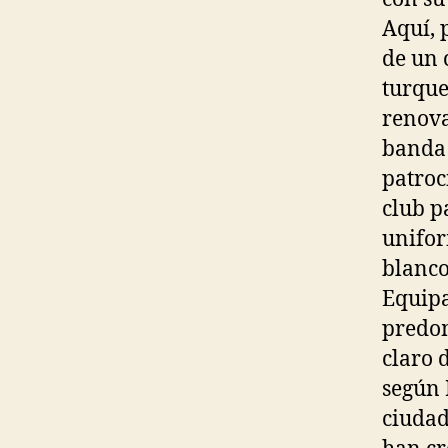
Aquí, 
de un 
turque
renova
banda 
patroc
club p
unifor
blanco
Equipa
predom
claro 
según 
ciudad