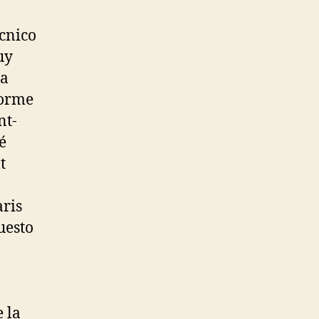
écnico
uy
 a
forme
nt-
é
t
aris
uesto
 la