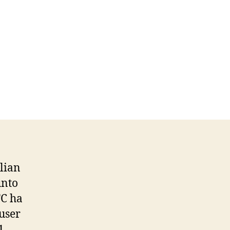
lian
unto
FC ha
user
1.