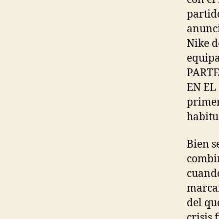
partid
anunci
Nike d
equipa
PARTE
EN EL 
primer
habitu
Bien s
combi
cuando
marcar
del qu
crisis