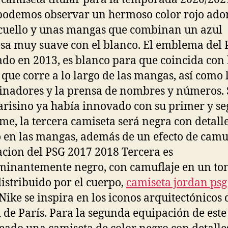
podemos observar un hermoso color rojo ad
cuello y unas mangas que combinan un azul
sa muy suave con el blanco. El emblema del 
do en 2013, es blanco para que coincida con 
que corre a lo largo de las mangas, así como 
inadores y la prensa de nombres y números. S
arisino ya había innovado con su primer y s
me, la tercera camiseta será negra con detall
 en las mangas, además de un efecto de camuf
cion del PSG 2017 2018 Tercera es
inantemente negro, con camuflaje en un to
distribuido por el cuerpo,
camiseta jordan psg
Nike se inspira en los iconos arquitectónicos 
 de París. Para la segunda equipación de este