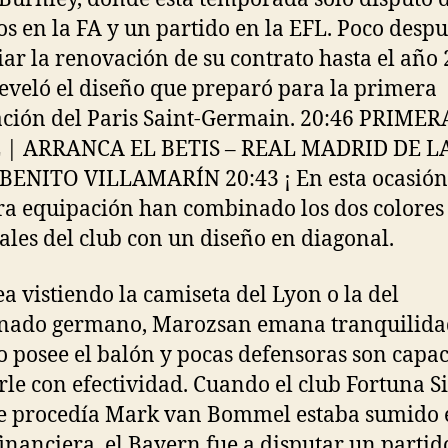
os en la FA y un partido en la EFL. Poco despu
ar la renovación de su contrato hasta el año
eveló el diseño que preparó para la primera
ción del Paris Saint-Germain. 20:46 PRIMER
 | ARRANCA EL BETIS – REAL MADRID DE L
BENITO VILLAMARÍN 20:43 ¡ En esta ocasión
a equipación han combinado los dos colores
ales del club con un diseño en diagonal.
ea vistiendo la camiseta del Lyon o la del
nado germano, Marozsan emana tranquilida
 posee el balón y pocas defensoras son capac
le con efectividad. Cuando el club Fortuna Si
e procedía Mark van Bommel estaba sumido 
 financiera, el Bayern fue a disputar un partid