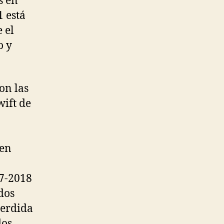
s en
1 está
 el
o y
on las
wift de
 en
17-2018
dos
perdida
dos