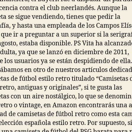
cencia contra el club neerlandés. Aunque la
ta se sigue vendiendo, tienes que pedir la
afía, y hasta una empleada de los Campos Elís
 que ir a preguntar a un superior si la serigraf
agosto, estaba disponible. PS Vita ha alcanzad
dulta, ya que se lanzó en diciembre de 2011,
 los usuarios ya se están despidiendo de ell
tábamos en otro de nuestros artículos dedicad
tas de fútbol estilo retro titulado “Camisetas 
retro, antiguas y originales”, si te gusta las
tas con un aire nostálgico, lo que se denomi
 retro o vintage, en Amazon encontrarás una
ad de camisetas de fútbol retro como esta ca
elección española estilo retro. Por supuesto, s
 una camiseta de fútbol del PSG barata para 