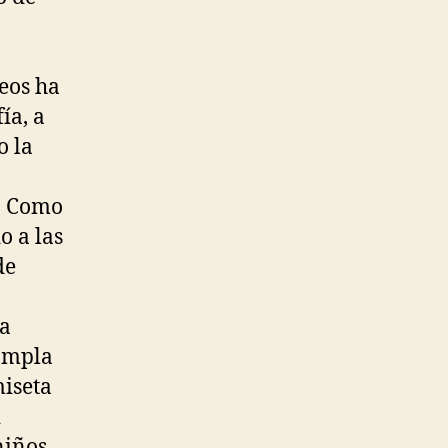
eos ha
ía, a
o la
a. Como
o a las
de
na
 ampla
miseta
i
niños,