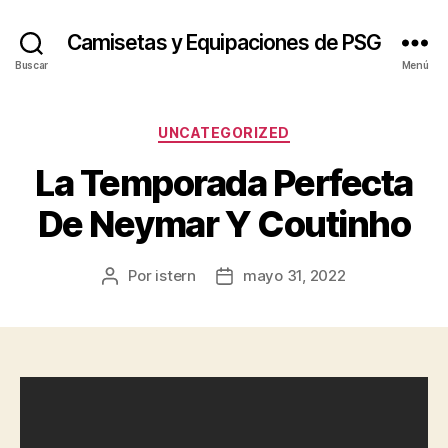
Camisetas y Equipaciones de PSG
Buscar
Menú
Categorías
UNCATEGORIZED
La Temporada Perfecta
De Neymar Y Coutinho
Por
istern
mayo 31, 2022
Autor
Fecha
de
de
la
la
entrada
entrada