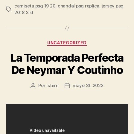
camiseta psg 19 20
,
chandal psg replica
,
jersey psg
Etiquetas
2018 3rd
Categorías
UNCATEGORIZED
La Temporada Perfecta
De Neymar Y Coutinho
Por
istern
mayo 31, 2022
Autor
Fecha
de
de
la
la
entrada
entrada