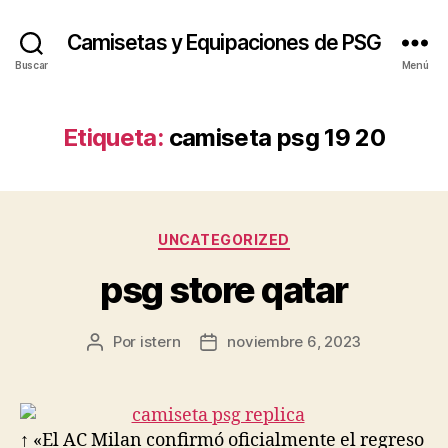
Camisetas y Equipaciones de PSG
Buscar
Menú
Etiqueta:
camiseta psg 19 20
Categorías
UNCATEGORIZED
psg store qatar
Por
istern
noviembre 6, 2023
Autor
Fecha
de
de
la
la
entrada
entrada
↑ «El AC Milan confirmó oficialmente el regreso