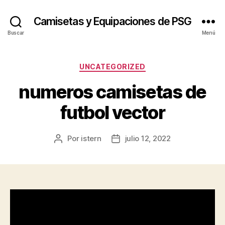
Camisetas y Equipaciones de PSG
Buscar
Menú
Categorías
UNCATEGORIZED
numeros camisetas de
futbol vector
Por
istern
julio 12, 2022
Autor
Fecha
de
de
la
la
entrada
entrada