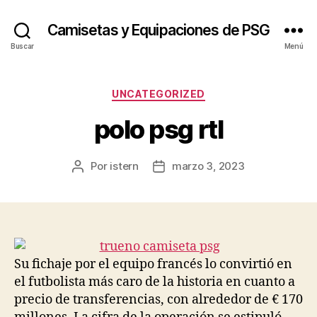
Camisetas y Equipaciones de PSG
Buscar
Menú
Categorías
UNCATEGORIZED
polo psg rtl
Por
istern
marzo 3, 2023
Autor
Fecha
de
de
la
la
entrada
entrada
Su fichaje por el equipo francés lo convirtió en
el futbolista más caro de la historia en cuanto a
precio de transferencias, con alrededor de € 170