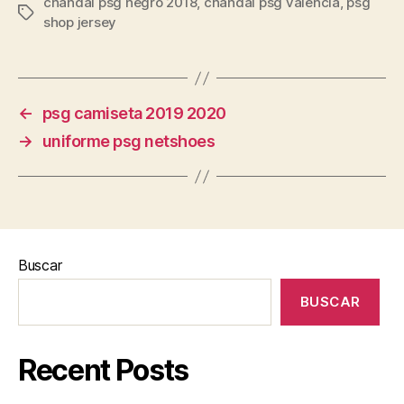
chandal psg negro 2018
,
chandal psg valencia
,
psg
Etiquetas
shop jersey
←
psg camiseta 2019 2020
→
uniforme psg netshoes
Buscar
BUSCAR
Recent Posts