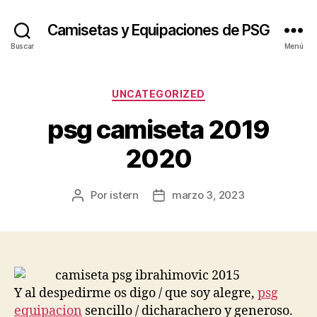
Camisetas y Equipaciones de PSG
Buscar
Menú
Categorías
UNCATEGORIZED
psg camiseta 2019
2020
Por
istern
marzo 3, 2023
Autor
Fecha
de
de
la
la
entrada
entrada
Y al despedirme os digo / que soy alegre,
psg
equipacion
sencillo / dicharachero y generoso.