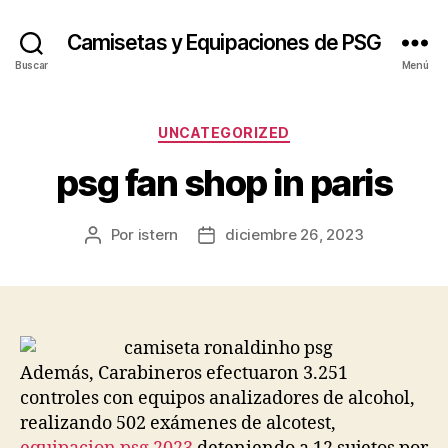
Camisetas y Equipaciones de PSG
Buscar
Menú
Categorías
UNCATEGORIZED
psg fan shop in paris
Por
istern
diciembre 26, 2023
Autor
Fecha
de
de
la
la
entrada
entrada
Además, Carabineros efectuaron 3.251
controles con equipos analizadores de alcohol,
realizando 502 exámenes de alcotest,