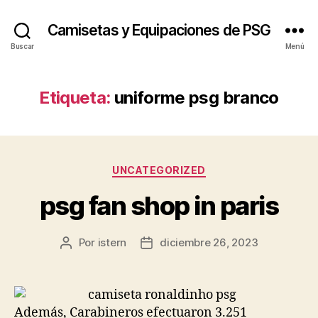
Camisetas y Equipaciones de PSG
Buscar
Menú
Etiqueta:
uniforme psg branco
Categorías
UNCATEGORIZED
psg fan shop in paris
Por
istern
diciembre 26, 2023
Autor
Fecha
de
de
la
la
entrada
entrada
Además, Carabineros efectuaron 3.251