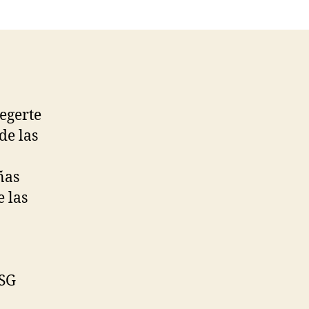
egerte
de las
ñas
 las
PSG