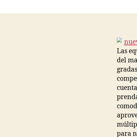
Las eq
del ma
gradas
compet
cuenta
prenda
comodi
aprove
múltip
para n