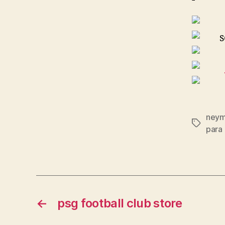
neym
Etiqueta
para
←
psg football club store