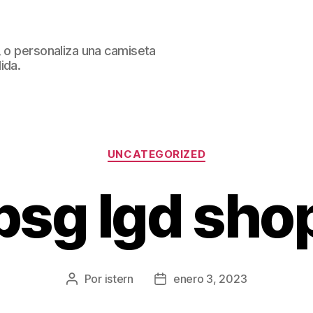
, o personaliza una camiseta
ida.
Categorías
UNCATEGORIZED
psg lgd sho
Por
istern
enero 3, 2023
Autor
Fecha
de
de