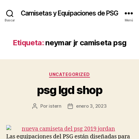
Camisetas y Equipaciones de PSG
Buscar
Menú
Etiqueta:
neymar jr camiseta psg
Categorías
UNCATEGORIZED
psg lgd shop
Por
istern
enero 3, 2023
Autor
Fecha
de
de
la
la
entrada
entrada
Las equipaciones del PSG están diseñadas para