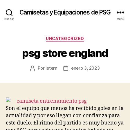
Camisetas y Equipaciones de PSG
Buscar
Menú
Categorías
UNCATEGORIZED
psg store england
Por
istern
enero 3, 2023
Autor
Fecha
de
de
la
la
entrada
entrada
Son el equipo que menos ha recibido goles en la
actualidad y por eso llegan con confianza para
este duelo. El ritmo del partido es muy bueno ya