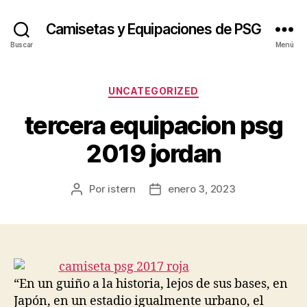
Camisetas y Equipaciones de PSG
Buscar
Menú
Categorías
UNCATEGORIZED
tercera equipacion psg
2019 jordan
Por
istern
enero 3, 2023
Autor
Fecha
de
de
la
la
entrada
entrada
“En un guiño a la historia, lejos de sus bases, en
Japón, en un estadio igualmente urbano, el