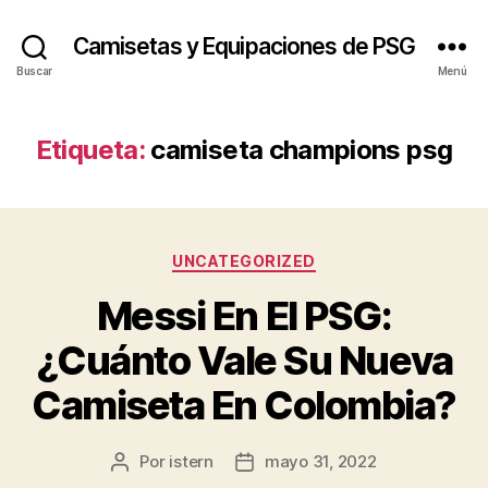
Camisetas y Equipaciones de PSG
Buscar
Menú
Etiqueta:
camiseta champions psg
Categorías
UNCATEGORIZED
Messi En El PSG:
¿Cuánto Vale Su Nueva
Camiseta En Colombia?
Por
istern
mayo 31, 2022
Autor
Fecha
de
de