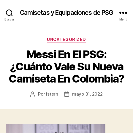
Camisetas y Equipaciones de PSG
Buscar
Menú
Categorías
UNCATEGORIZED
Messi En El PSG:
¿Cuánto Vale Su Nueva
Camiseta En Colombia?
Por
istern
mayo 31, 2022
Autor
Fecha
de
de
la
la
entrada
entrada