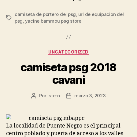
camiseta de portero del psg
,
url de equipacion del
Etiquetas
psg
,
yacine bammou psg store
Categorías
UNCATEGORIZED
camiseta psg 2018
cavani
Por
istern
marzo 3, 2023
Autor
Fecha
de
de
la
la
entrada
entrada
La localidad de Puente Negro es el principal
centro poblado y puerta de acceso a los valles