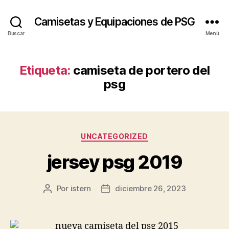
Camisetas y Equipaciones de PSG
Buscar
Menú
Etiqueta:
camiseta de portero del
psg
Categorías
UNCATEGORIZED
jersey psg 2019
Por
istern
diciembre 26, 2023
Autor
Fecha
de
de
la
la
entrada
entrada