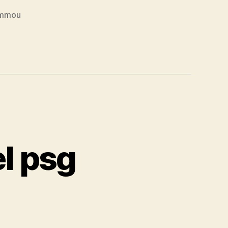
ammou
l psg