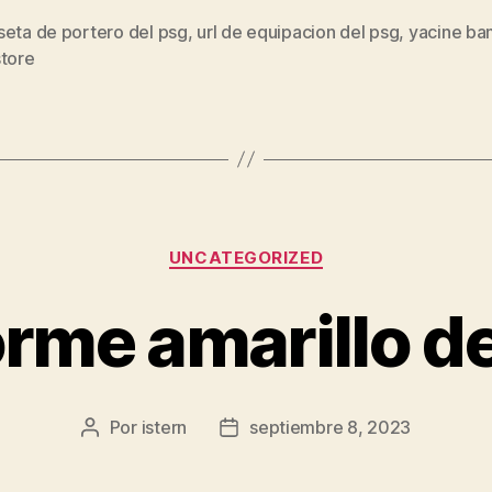
seta de portero del psg
,
url de equipacion del psg
,
yacine b
s
store
Categorías
UNCATEGORIZED
orme amarillo de
Por
istern
septiembre 8, 2023
Autor
Fecha
de
de
la
la