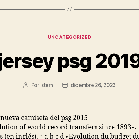
Categorías
UNCATEGORIZED
jersey psg 201
Por
istern
diciembre 26, 2023
Autor
Fecha
de
de
la
la
entrada
entrada
lution of world record transfers since 1893».
s (en inglés). ↑ a b c d «Evolution du budget d