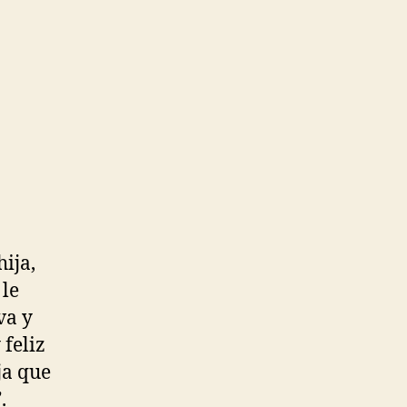
ija,
 le
va y
 feliz
ja que
.