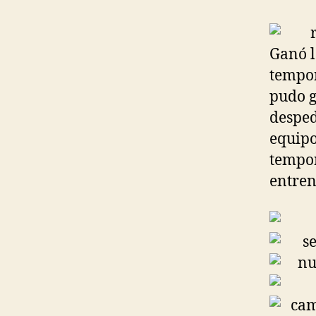
Ganó l
tempo
pudo g
desped
equipo
tempor
entren