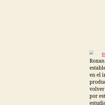
Roxana
establ
en el 
produc
volver
por es
estudi