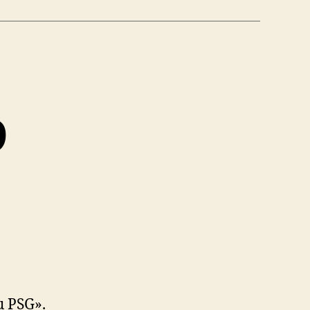
9
u PSG».