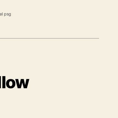
el psg
llow