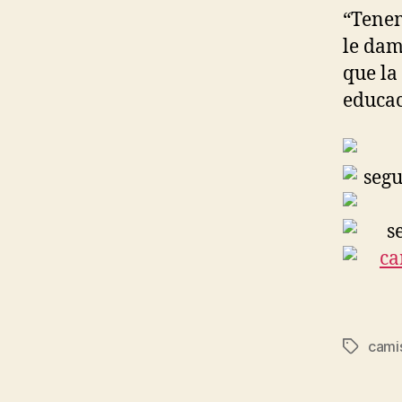
“Tenem
le dam
que la
educac
cami
Etiqueta