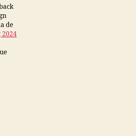
-back
ign
da de
g 2024
que