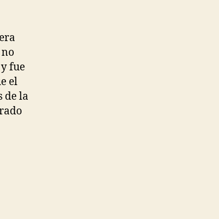
mera
 no
y fue
e el
 de la
brado