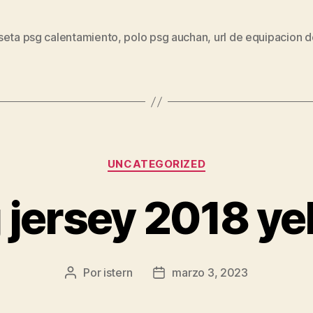
seta psg calentamiento
,
polo psg auchan
,
url de equipacion d
s
Categorías
UNCATEGORIZED
 jersey 2018 ye
Por
istern
marzo 3, 2023
Autor
Fecha
de
de
la
la