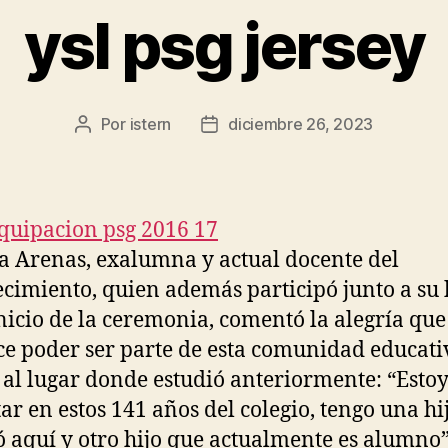
ysl psg jersey
Por
istern
diciembre 26, 2023
Autor
Fecha
de
de
la
la
entrada
entrada
 Arenas, exalumna y actual docente del
ecimiento, quien además participó junto a su h
inicio de la ceremonia, comentó la alegría que
e poder ser parte de esta comunidad educati
 al lugar donde estudió anteriormente: “Estoy
tar en estos 141 años del colegio, tengo una hi
ó aquí y otro hijo que actualmente es alumno”