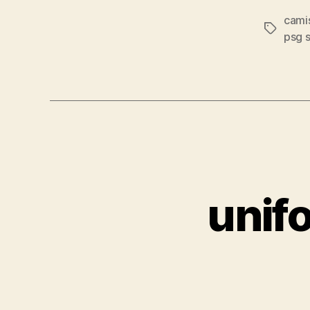
cami
Etiqueta
psg 
unif