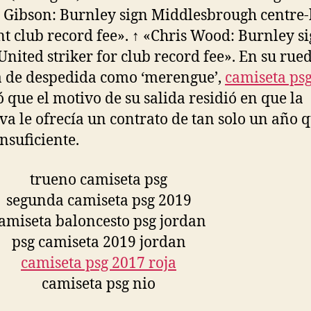
 Gibson: Burnley sign Middlesbrough centre
int club record fee». ↑ «Chris Wood: Burnley s
United striker for club record fee». En su rue
 de despedida como ‘merengue’,
camiseta ps
ó que el motivo de su salida residió en que la
iva le ofrecía un contrato de tan solo un año 
insuficiente.