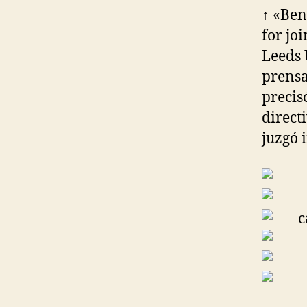
↑ «Ben
for jo
Leeds 
prensa
precis
direct
juzgó 