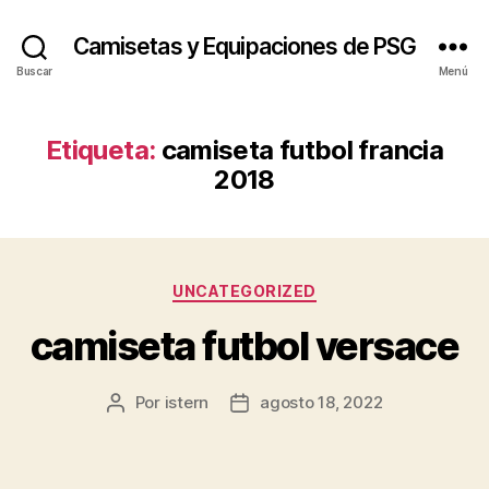
Camisetas y Equipaciones de PSG
Buscar
Menú
Etiqueta:
camiseta futbol francia
2018
Categorías
UNCATEGORIZED
camiseta futbol versace
Por
istern
agosto 18, 2022
Autor
Fecha
de
de
la
la
entrada
entrada