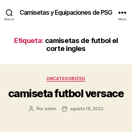
Camisetas y Equipaciones de PSG
Buscar
Menú
Etiqueta:
camisetas de futbol el
corte ingles
Categorías
UNCATEGORIZED
camiseta futbol versace
Por
istern
agosto 18, 2022
Autor
Fecha
de
de
la
la
entrada
entrada