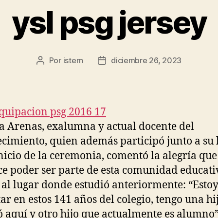
ysl psg jersey
Por
istern
diciembre 26, 2023
Autor
Fecha
de
de
la
la
entrada
entrada
 Arenas, exalumna y actual docente del
ecimiento, quien además participó junto a su h
inicio de la ceremonia, comentó la alegría que
e poder ser parte de esta comunidad educati
 al lugar donde estudió anteriormente: “Estoy
tar en estos 141 años del colegio, tengo una hi
ó aquí y otro hijo que actualmente es alumno”