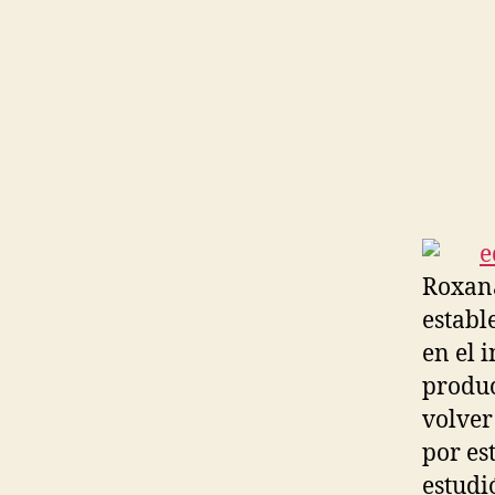
Roxana
establ
en el 
produc
volver
por es
estudi