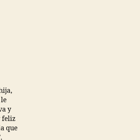
ija,
 le
va y
 feliz
ja que
.