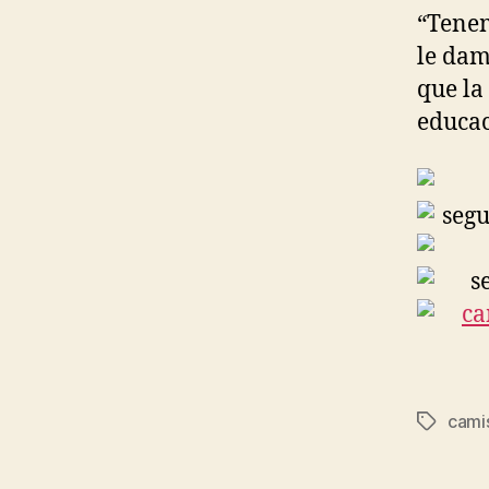
“Tenem
le dam
que la
educac
cami
Etiqueta