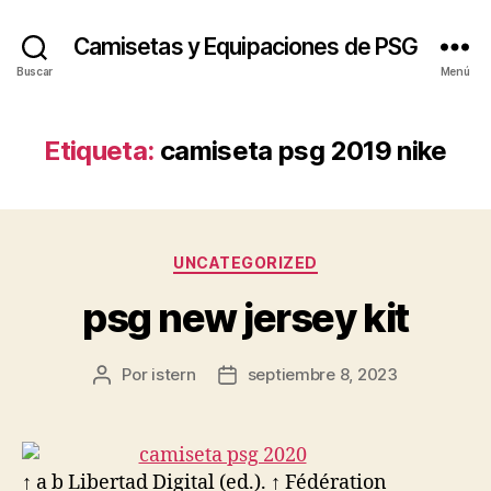
Camisetas y Equipaciones de PSG
Buscar
Menú
Etiqueta:
camiseta psg 2019 nike
Categorías
UNCATEGORIZED
psg new jersey kit
Por
istern
septiembre 8, 2023
Autor
Fecha
de
de
la
la
entrada
entrada
↑ a b Libertad Digital (ed.). ↑ Fédération