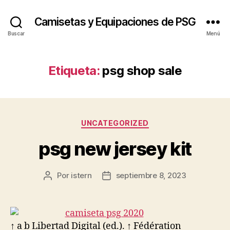
Camisetas y Equipaciones de PSG
Buscar
Menú
Etiqueta:
psg shop sale
Categorías
UNCATEGORIZED
psg new jersey kit
Por
istern
septiembre 8, 2023
Autor
Fecha
de
de
la
la
entrada
entrada
↑ a b Libertad Digital (ed.). ↑ Fédération