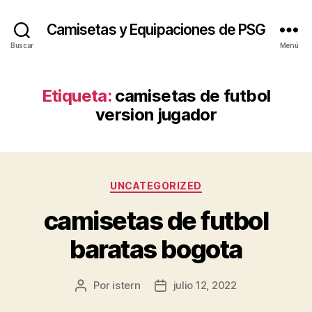
Camisetas y Equipaciones de PSG
Buscar
Menú
Etiqueta:
camisetas de futbol
version jugador
Categorías
UNCATEGORIZED
camisetas de futbol
baratas bogota
Por
istern
julio 12, 2022
Autor
Fecha
de
de