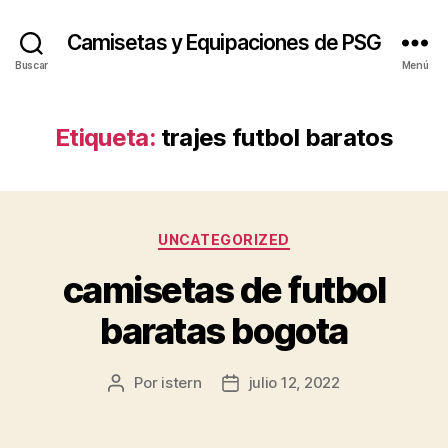
Camisetas y Equipaciones de PSG
Buscar
Menú
Etiqueta:
trajes futbol baratos
Categorías
UNCATEGORIZED
camisetas de futbol
baratas bogota
Por
istern
julio 12, 2022
Autor
Fecha
de
de
la
la