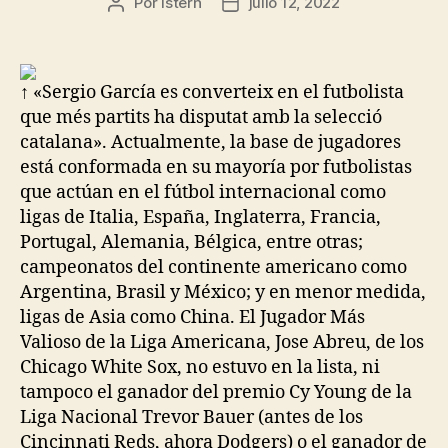
Por
istern
julio 12, 2022
Autor
Fecha
de
de
la
la
entrada
entrada
↑ «Sergio García es converteix en el futbolista
que més partits ha disputat amb la selecció
catalana». Actualmente, la base de jugadores
está conformada en su mayoría por futbolistas
que actúan en el fútbol internacional como
ligas de Italia, España, Inglaterra, Francia,
Portugal, Alemania, Bélgica, entre otras;
campeonatos del continente americano como
Argentina, Brasil y México; y en menor medida,
ligas de Asia como China. El Jugador Más
Valioso de la Liga Americana, Jose Abreu, de los
Chicago White Sox, no estuvo en la lista, ni
tampoco el ganador del premio Cy Young de la
Liga Nacional Trevor Bauer (antes de los
Cincinnati Reds, ahora Dodgers) o el ganador de