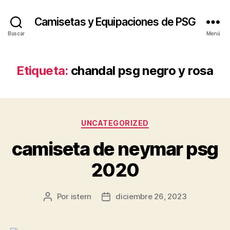
Camisetas y Equipaciones de PSG
Buscar
Menú
Etiqueta:
chandal psg negro y rosa
Categorías
UNCATEGORIZED
camiseta de neymar psg
2020
Por
istern
diciembre 26, 2023
Autor
Fecha
de
de
la
la