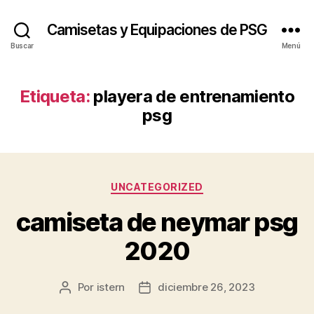
Camisetas y Equipaciones de PSG
Buscar
Menú
Etiqueta:
playera de entrenamiento
psg
Categorías
UNCATEGORIZED
camiseta de neymar psg
2020
Por
istern
diciembre 26, 2023
Autor
Fecha
de
de