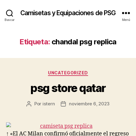
Camisetas y Equipaciones de PSG
Buscar
Menú
Etiqueta:
chandal psg replica
Categorías
UNCATEGORIZED
psg store qatar
Por
istern
noviembre 6, 2023
Autor
Fecha
de
de
la
la
entrada
entrada
↑ «El AC Milan confirmó oficialmente el regreso