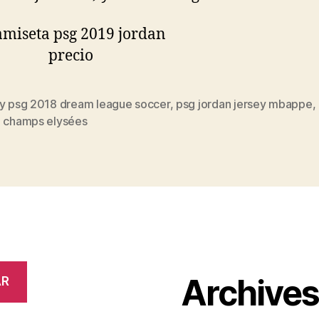
ey psg 2018 dream league soccer
,
psg jordan jersey mbappe
,
s
e champs elysées
Archive
AR