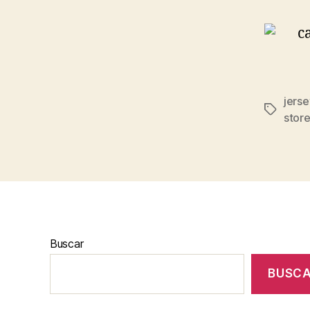
jers
Etiqueta
stor
Buscar
BUSC