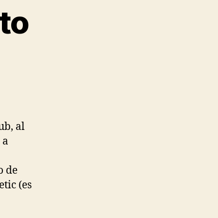
to
ub, al
 a
o de
tic (es