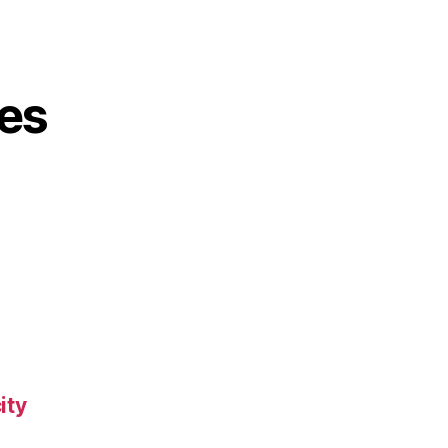
es
ity