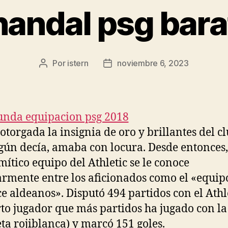
handal psg bara
Por
istern
noviembre 6, 2023
Autor
Fecha
de
de
la
la
entrada
entrada
otorgada la insignia de oro y brillantes del cl
gún decía, amaba con locura. Desde entonces,
mítico equipo del Athletic se le conoce
rmente entre los aficionados como el «equip
ce aldeanos». Disputó 494 partidos con el Athle
rto jugador que más partidos ha jugado con la
ta rojiblanca) y marcó 151 goles.