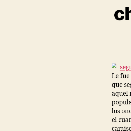
c
Le fue 
que se
aquel 
popula
los on
el cua
camise