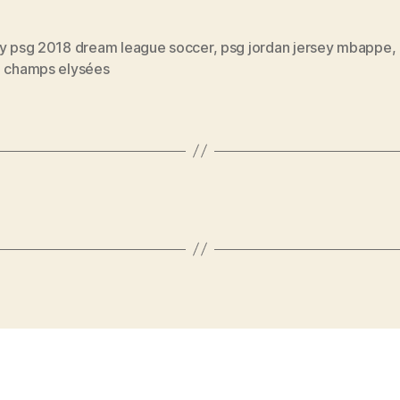
ey psg 2018 dream league soccer
,
psg jordan jersey mbappe
,
s
e champs elysées