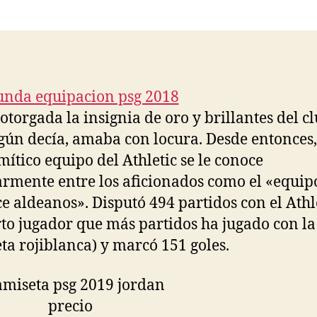
la
la
entrada
entrada
otorgada la insignia de oro y brillantes del cl
gún decía, amaba con locura. Desde entonces,
mítico equipo del Athletic se le conoce
rmente entre los aficionados como el «equip
ce aldeanos». Disputó 494 partidos con el Athle
rto jugador que más partidos ha jugado con la
ta rojiblanca) y marcó 151 goles.