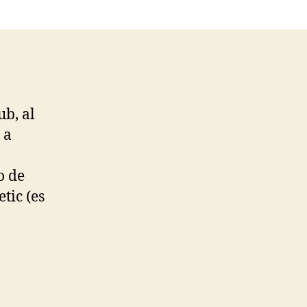
ub, al
 a
o de
tic (es