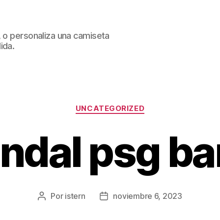
, o personaliza una camiseta
ida.
Categorías
UNCATEGORIZED
ndal psg ba
Por
istern
noviembre 6, 2023
Autor
Fecha
de
de