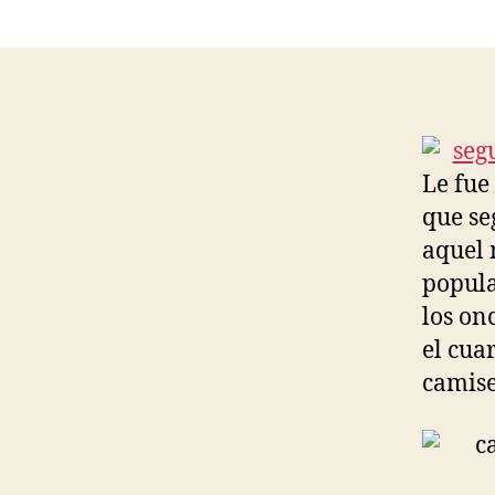
Le fue 
que se
aquel 
popula
los on
el cua
camise