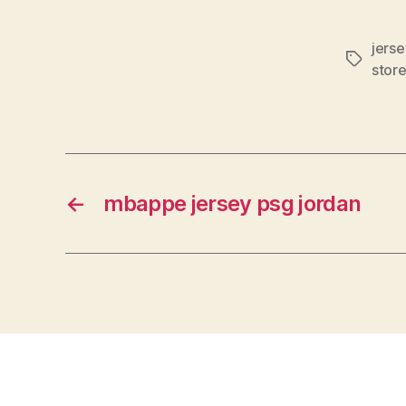
jers
Etiqueta
stor
←
mbappe jersey psg jordan