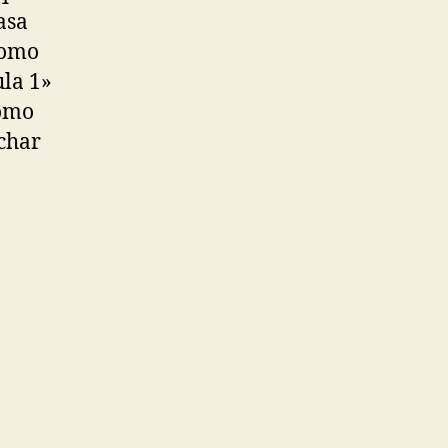
asa
como
la 1»
como
ichar