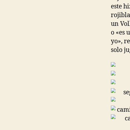
este h
rojibl
un Vol
o «es 
yo», re
solo ju