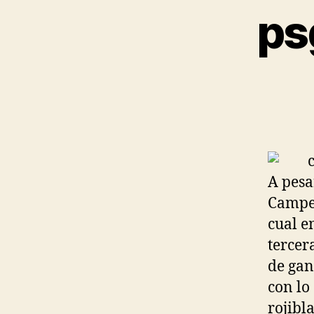
ps
A pesa
Campeo
cual e
tercer
de gana
con lo
rojibl