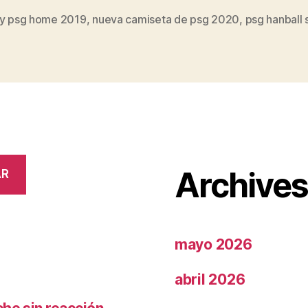
ey psg home 2019
,
nueva camiseta de psg 2020
,
psg hanball
s
Archive
AR
mayo 2026
abril 2026