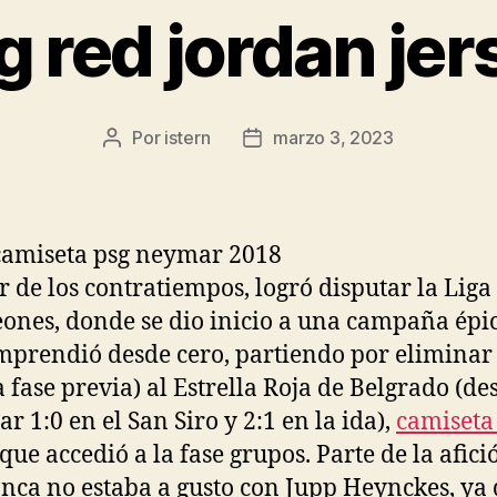
g red jordan jer
Por
istern
marzo 3, 2023
Autor
Fecha
de
de
la
la
entrada
entrada
r de los contratiempos, logró disputar la Liga
nes, donde se dio inicio a una campaña épic
mprendió desde cero, partiendo por eliminar 
a fase previa) al Estrella Roja de Belgrado (de
r 1:0 en el San Siro y 2:1 en la ida),
camiseta
 que accedió a la fase grupos. Parte de la afici
anca no estaba a gusto con Jupp Heynckes, ya