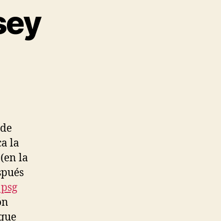
sey
 de
a la
(en la
spués
 psg
ón
 que