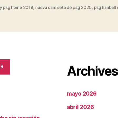
ey psg home 2019
,
nueva camiseta de psg 2020
,
psg hanball
s
Archive
AR
mayo 2026
abril 2026