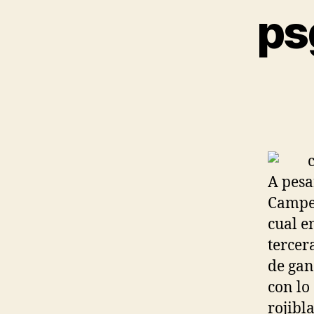
ps
A pesa
Campeo
cual e
tercer
de gana
con lo
rojibl