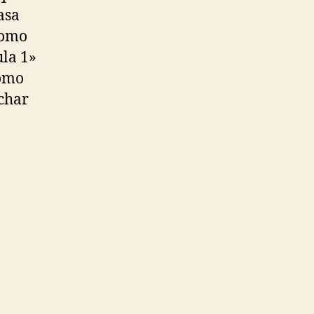
asa
como
la 1»
como
ichar