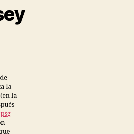
sey
 de
a la
(en la
spués
 psg
ón
 que