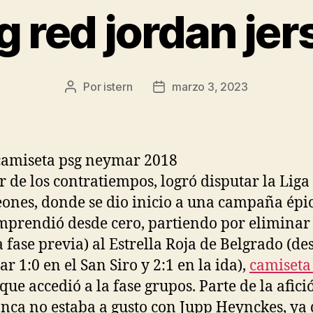
g red jordan jer
Por
istern
marzo 3, 2023
Autor
Fecha
de
de
la
la
entrada
entrada
r de los contratiempos, logró disputar la Liga
nes, donde se dio inicio a una campaña épic
mprendió desde cero, partiendo por eliminar 
a fase previa) al Estrella Roja de Belgrado (de
r 1:0 en el San Siro y 2:1 en la ida),
camiseta
 que accedió a la fase grupos. Parte de la afici
anca no estaba a gusto con Jupp Heynckes, ya