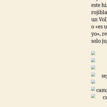
este h
rojibl
un Vol
o «es 
yo», re
solo ju