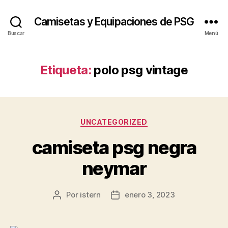
Camisetas y Equipaciones de PSG
Buscar
Menú
Etiqueta:
polo psg vintage
Categorías
UNCATEGORIZED
camiseta psg negra
neymar
Por
istern
enero 3, 2023
Autor
Fecha
de
de
la
la