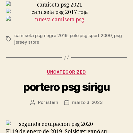
camiseta psg negra 2019
,
polo psg sport 2000
,
psg
Etiquetas
jersey store
Categorías
UNCATEGORIZED
portero psg sirigu
Por
istern
marzo 3, 2023
Autor
Fecha
de
de
la
la
entrada
entrada
El 19 de enero de 2019, Solskjær ganó su