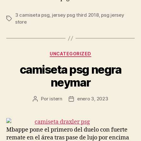
3 camiseta psg
,
jersey psg third 2018
,
psg jersey
Etiquetas
store
Categorías
UNCATEGORIZED
camiseta psg negra
neymar
Por
istern
enero 3, 2023
Autor
Fecha
de
de
la
la
entrada
entrada
Mbappe pone el primero del duelo con fuerte
remate en el área tras pase de lujo por encima