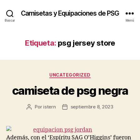
Camisetas y Equipaciones de PSG
Buscar
Menú
Etiqueta:
psg jersey store
Categorías
UNCATEGORIZED
camiseta de psg negra
Por
istern
septiembre 8, 2023
Autor
Fecha
de
de
la
la
entrada
entrada
Además, con el ‘Espíritu SAG O’Higgins’ fueron