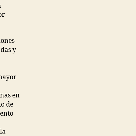
n
or
iones
adas y
mayor
inas en
o de
ento
la