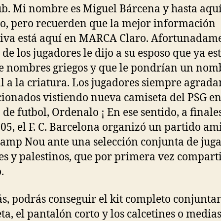
ub. Mi nombre es Miguel Bárcena y hasta aqu
o, pero recuerden que la mejor información
iva está aquí en MARCA Claro. Afortunadame
de los jugadores le dijo a su esposo que ya es
e nombres griegos y que le pondrían un nom
 a la criatura. Los jugadores siempre agrada
icionados vistiendo nueva camiseta del PSG en
de futbol, Ordenalo ¡ En ese sentido, a finale
05, el F. C. Barcelona organizó un partido am
Camp Nou ante una selección conjunta de jug
íes y palestinos, que por primera vez compart
.
, podrás conseguir el kit completo conjunta
ta, el pantalón corto y los calcetines o media