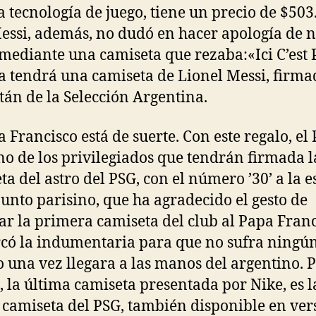
la tecnología de juego, tiene un precio de $503
essi, además, no dudó en hacer apología de 
mediante una camiseta que rezaba:«Ici C’est P
a tendrá una camiseta de Lionel Messi, firma
itán de la Selección Argentina.
a Francisco está de suerte. Con este regalo, el
no de los privilegiados que tendrán firmada l
ta del astro del PSG, con el número ’30’ a la e
junto parisino, que ha agradecido el gesto de
ar la primera camiseta del club al Papa Franc
ó la indumentaria para que no sufra ningú
o una vez llegara a las manos del argentino. 
, la última camiseta presentada por Nike, es l
 camiseta del PSG, también disponible en ver