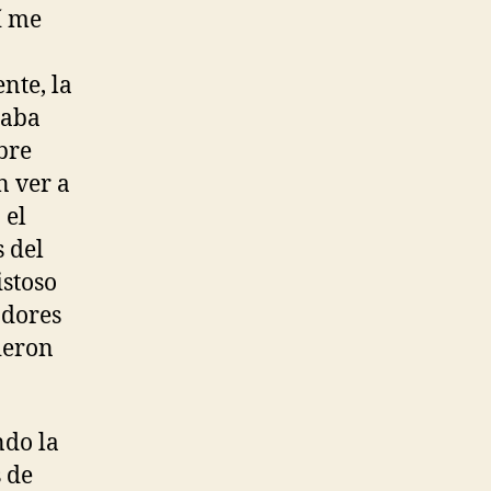
í me
nte, la
taba
bre
n ver a
 el
s del
istoso
adores
ieron
ndo la
s de