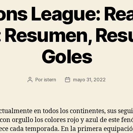
ns League: Rea
 Resumen, Res
Goles
Por
istern
mayo 31, 2022
Autor
Fecha
de
de
la
la
entrada
entrada
ctualmente en todos los continentes, sus segu
 con orgullo los colores rojo y azul de este f
ece cada temporada. En la primera equipaci