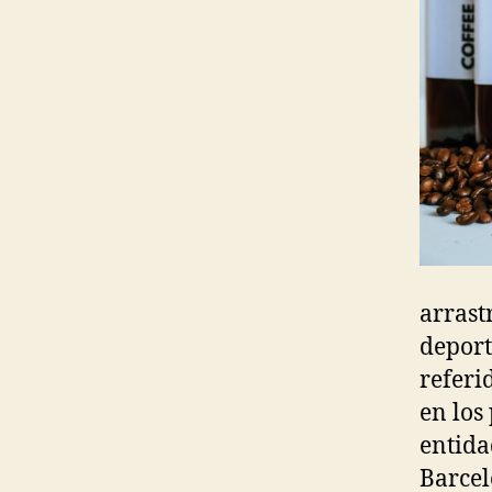
arrast
deport
referi
en los
entida
Barcelo