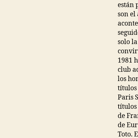
están 
son el
aconte
seguid
solo l
convir
1981 h
club a
los ho
título
Paris 
títulos
de Fra
de Eur
Toto. 