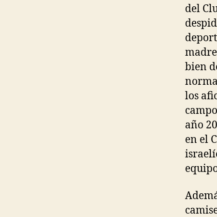
del Cl
despid
deport
madre 
bien d
normal
los af
campo 
año 20
en el 
israel
equipo
Además
camise