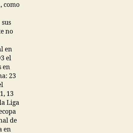
a, como
 sus
te no
al en
3 el
s en
na: 23
el
1, 13
la Liga
Recopa
nal de
a en