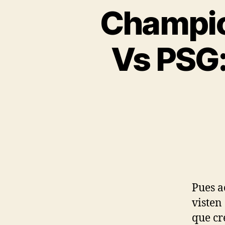
Champio
Vs PSG:
Pues a
visten
que cr