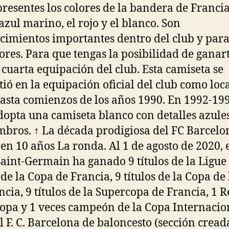
presentes los colores de la bandera de Franci
 azul marino, el rojo y el blanco. Son
cimientos importantes dentro del club y para
ores. Para que tengas la posibilidad de ganar
a cuarta equipación del club. Esta camiseta se
tió en la equipación oficial del club como loc
asta comienzos de los años 1990. En 1992-199
dopta una camiseta blanco con detalles azule
mbros. ↑ La década prodigiosa del FC Barcelo
s en 10 años La ronda. Al 1 de agosto de 2020, 
Saint-Germain ha ganado 9 títulos de la Ligue 
 de la Copa de Francia, 9 títulos de la Copa de 
ncia, 9 títulos de la Supercopa de Francia, 1 
opa y 1 veces campeón de la Copa Internacio
El F. C. Barcelona de baloncesto (sección cread