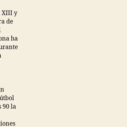
 XIII y
ra de
l
ona ha
durante
n
an
fútbol
 90 la
ciones