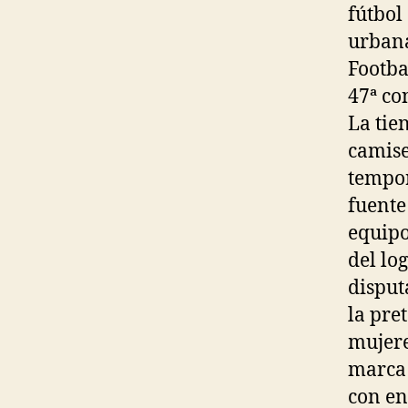
fútbol
urbana
Footba
47ª co
La tie
camise
tempor
fuente
equipo
del lo
disput
la pre
mujere
marca 
con en