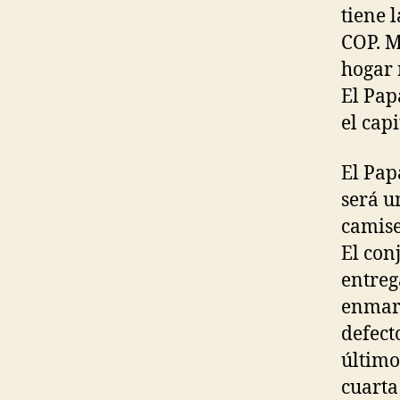
tiene 
COP. M
hogar 
El Pap
el cap
El Pap
será u
camise
El con
entreg
enmarc
defect
último
cuarta