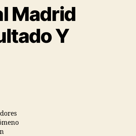
l Madrid
ultado Y
idores
enómeno
ón