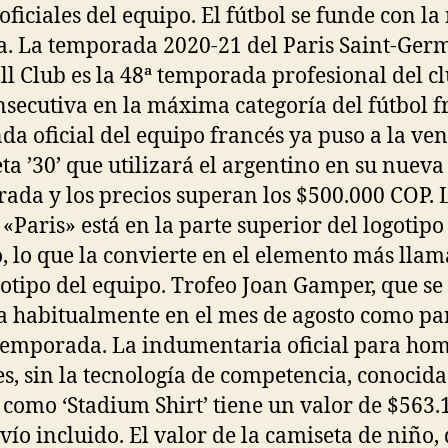
 oficiales del equipo. El fútbol se funde con l
. La temporada 2020-21 del Paris Saint-Ger
ll Club es la 48ª temporada profesional del cl
nsecutiva en la máxima categoría del fútbol f
nda oficial del equipo francés ya puso a la ven
ta ’30’ que utilizará el argentino en su nueva
ada y los precios superan los $500.000 COP. 
 «Paris» está en la parte superior del logotipo
, lo que la convierte en el elemento más llam
gotipo del equipo. Trofeo Joan Gamper, que se
a habitualmente en el mes de agosto como pa
temporada. La indumentaria oficial para ho
s, sin la tecnología de competencia, conocida
como ‘Stadium Shirt’ tiene un valor de $563.
vío incluido. El valor de la camiseta de niño,