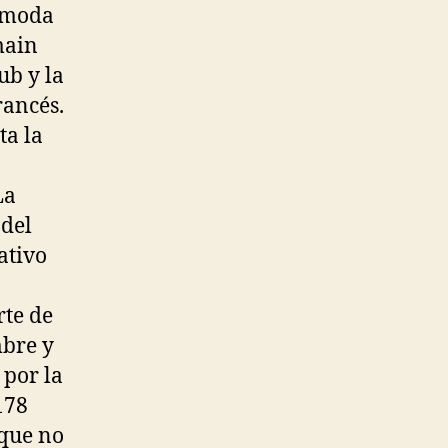
a moda
main
ub y la
rancés.
ta la
La
 del
ativo
rte de
mbre y
 por la
178
 que no