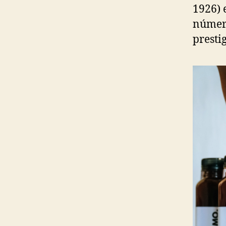
1926) 
número
presti