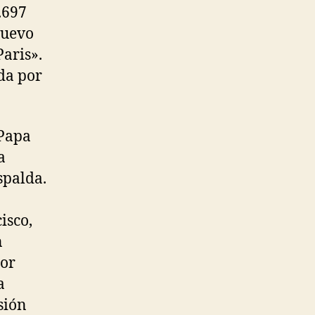
.697
nuevo
aris».
da por
 Papa
a
spalda.
isco,
n
Por
a
sión