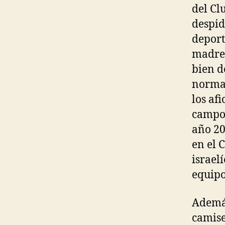
del Cl
despid
deport
madre 
bien d
normal
los af
campo 
año 20
en el 
israel
equipo
Además
camise