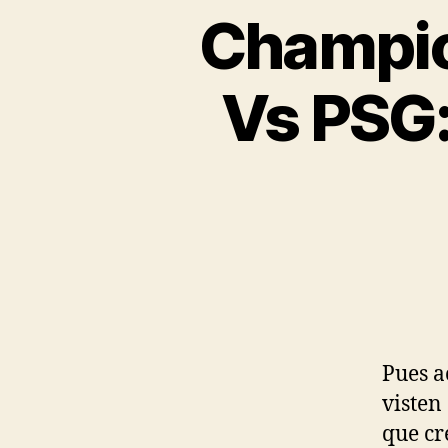
Champio
Vs PSG:
Pues a
visten
que cr