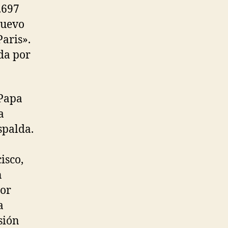
.697
nuevo
aris».
da por
 Papa
a
spalda.
isco,
n
Por
a
sión