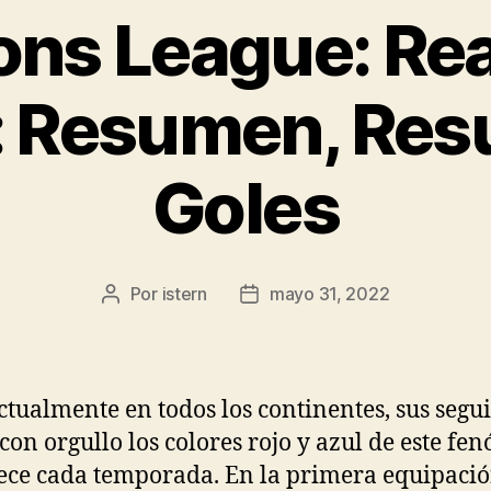
ns League: Rea
 Resumen, Res
Goles
Por
istern
mayo 31, 2022
Autor
Fecha
de
de
la
la
entrada
entrada
ctualmente en todos los continentes, sus segu
 con orgullo los colores rojo y azul de este f
ece cada temporada. En la primera equipaci