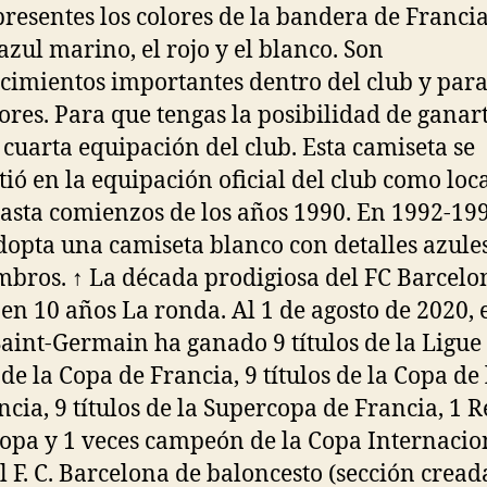
presentes los colores de la bandera de Franci
 azul marino, el rojo y el blanco. Son
cimientos importantes dentro del club y para
ores. Para que tengas la posibilidad de ganar
a cuarta equipación del club. Esta camiseta se
tió en la equipación oficial del club como loc
asta comienzos de los años 1990. En 1992-199
dopta una camiseta blanco con detalles azule
mbros. ↑ La década prodigiosa del FC Barcelo
s en 10 años La ronda. Al 1 de agosto de 2020, 
Saint-Germain ha ganado 9 títulos de la Ligue 
 de la Copa de Francia, 9 títulos de la Copa de 
ncia, 9 títulos de la Supercopa de Francia, 1 
opa y 1 veces campeón de la Copa Internacio
El F. C. Barcelona de baloncesto (sección cread