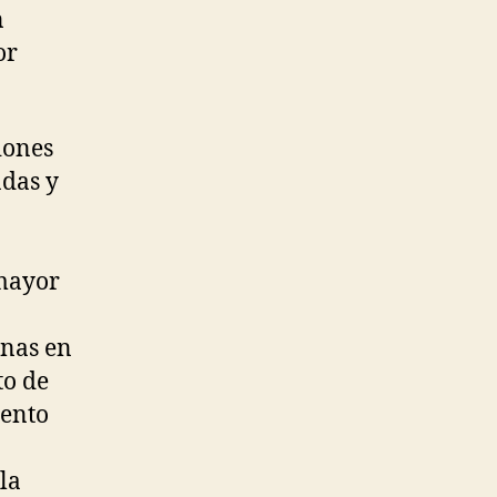
n
or
iones
adas y
mayor
inas en
o de
ento
la