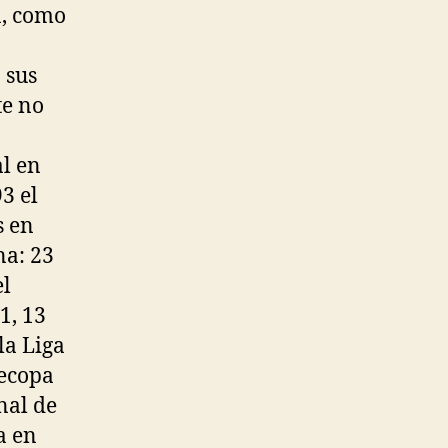
a, como
 sus
te no
al en
3 el
s en
na: 23
el
1, 13
la Liga
Recopa
nal de
a en