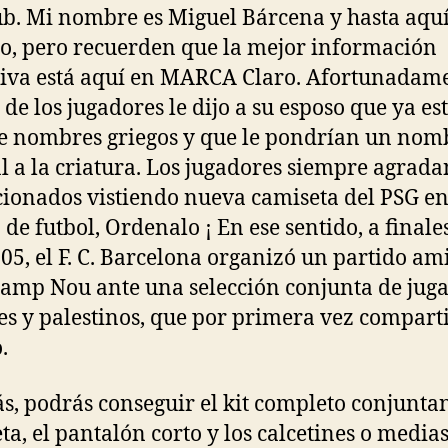
ub. Mi nombre es Miguel Bárcena y hasta aqu
o, pero recuerden que la mejor información
iva está aquí en MARCA Claro. Afortunadame
de los jugadores le dijo a su esposo que ya es
e nombres griegos y que le pondrían un nom
 a la criatura. Los jugadores siempre agrada
icionados vistiendo nueva camiseta del PSG en
de futbol, Ordenalo ¡ En ese sentido, a finale
05, el F. C. Barcelona organizó un partido am
Camp Nou ante una selección conjunta de jug
íes y palestinos, que por primera vez compart
.
, podrás conseguir el kit completo conjunta
ta, el pantalón corto y los calcetines o media