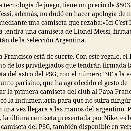
la tecnología de juego, tiene un precio de $503
essi, además, no dudó en hacer apología de 
mediante una camiseta que rezaba:«Ici C’est P
a tendrá una camiseta de Lionel Messi, firma
itán de la Selección Argentina.
a Francisco está de suerte. Con este regalo, el
no de los privilegiados que tendrán firmada l
ta del astro del PSG, con el número ’30’ a la e
junto parisino, que ha agradecido el gesto de
ar la primera camiseta del club al Papa Franc
ó la indumentaria para que no sufra ningú
o una vez llegara a las manos del argentino. 
, la última camiseta presentada por Nike, es l
 camiseta del PSG, también disponible en ver