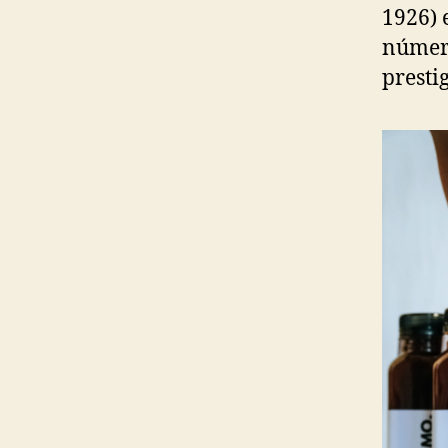
1926) 
número
presti