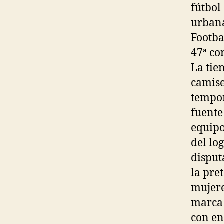
fútbol
urbana
Footba
47ª co
La tie
camise
tempor
fuente
equipo
del lo
disput
la pre
mujere
marca 
con en