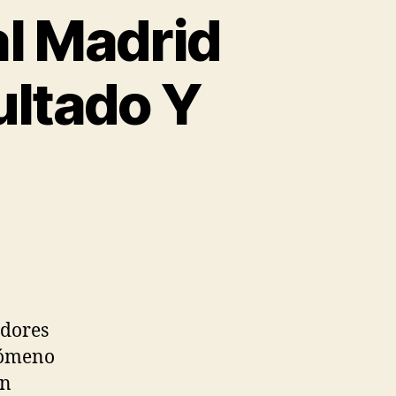
l Madrid
ultado Y
idores
enómeno
ón