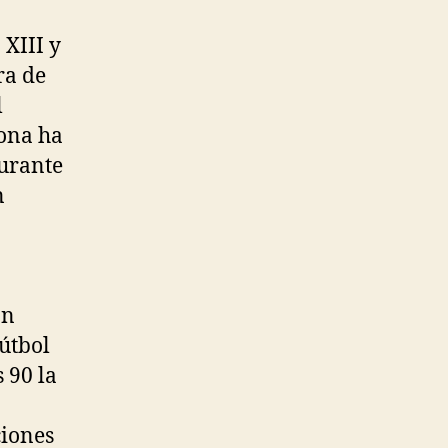
 XIII y
ra de
l
ona ha
durante
n
an
fútbol
 90 la
ciones