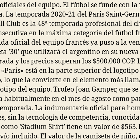
 oficiales del equipo. El fútbol se funde con l
. La temporada 2020-21 del Paris Saint-Ger
ll Club es la 48ª temporada profesional del cl
nsecutiva en la máxima categoría del fútbol f
nda oficial del equipo francés ya puso a la ven
ta ’30’ que utilizará el argentino en su nueva
ada y los precios superan los $500.000 COP. 
 «Paris» está en la parte superior del logotipo
, lo que la convierte en el elemento más llam
gotipo del equipo. Trofeo Joan Gamper, que se
a habitualmente en el mes de agosto como pa
temporada. La indumentaria oficial para ho
s, sin la tecnología de competencia, conocida
como ‘Stadium Shirt’ tiene un valor de $563.
vío incluido. El valor de la camiseta de niño,