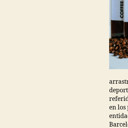
arrast
deport
referi
en los
entida
Barcelo