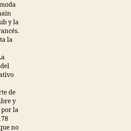
a moda
main
ub y la
rancés.
ta la
La
 del
ativo
rte de
mbre y
 por la
178
 que no