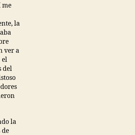
í me
nte, la
taba
bre
n ver a
 el
s del
istoso
adores
ieron
ndo la
s de