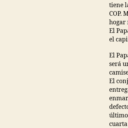
tiene 
COP. M
hogar 
El Pap
el cap
El Pap
será u
camise
El con
entreg
enmarc
defect
último
cuarta