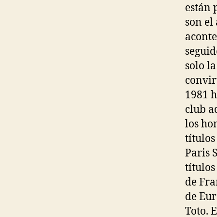
están 
son el
aconte
seguid
solo l
convir
1981 h
club a
los ho
título
Paris 
títulos
de Fra
de Eur
Toto. 