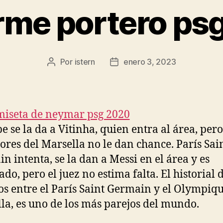
rme portero ps
Por
istern
enero 3, 2023
Autor
Fecha
de
de
la
la
entrada
entrada
 se la da a Vitinha, quien entra al área, pero
ores del Marsella no le dan chance. París Sai
n intenta, se la dan a Messi en el área y es
do, pero el juez no estima falta. El historial 
os entre el París Saint Germain y el Olympiq
la, es uno de los más parejos del mundo.