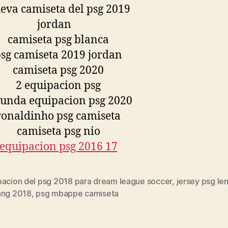
pacion del psg 2018 para dream league soccer
,
jersey psg le
s
ang 2018
,
psg mbappe camiseta