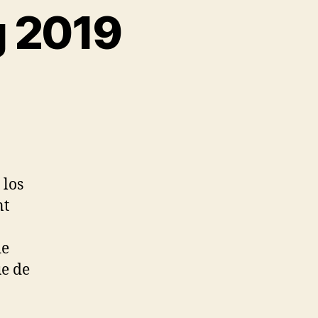
g 2019
 los
nt
de
ue de