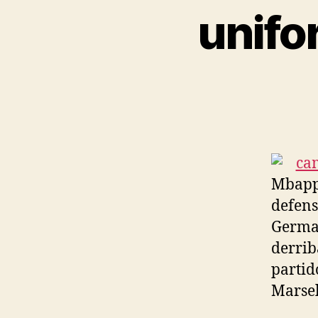
unifo
Mbappe
defens
Germai
derriba
partid
Marsel