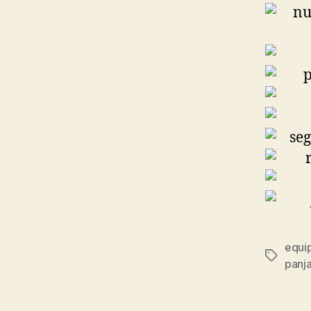
equi
Etiqueta
panj