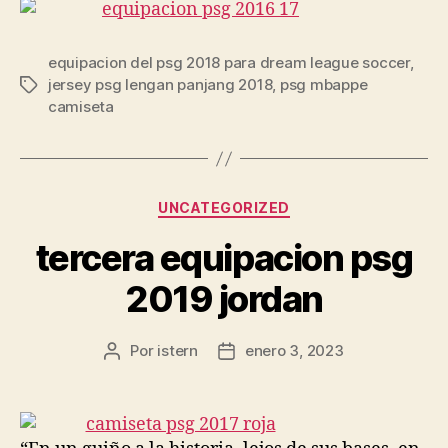
equipacion del psg 2018 para dream league soccer
,
jersey psg lengan panjang 2018
,
psg mbappe
Etiquetas
camiseta
Categorías
UNCATEGORIZED
tercera equipacion psg
2019 jordan
Por
istern
enero 3, 2023
Autor
Fecha
de
de
la
la
entrada
entrada