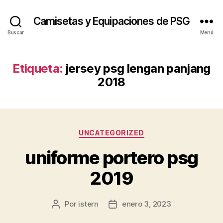
Camisetas y Equipaciones de PSG
Buscar
Menú
Etiqueta:
jersey psg lengan panjang
2018
Categorías
UNCATEGORIZED
uniforme portero psg
2019
Por
istern
enero 3, 2023
Autor
Fecha
de
de