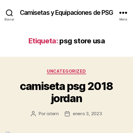
Camisetas y Equipaciones de PSG
Buscar
Menú
Etiqueta:
psg store usa
Categorías
UNCATEGORIZED
camiseta psg 2018
jordan
Por
istern
enero 3, 2023
Autor
Fecha
de
de
la
la