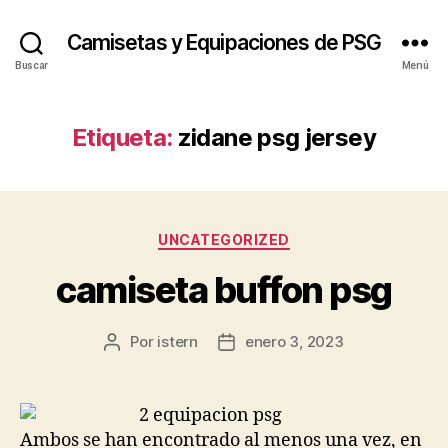
Camisetas y Equipaciones de PSG
Buscar
Menú
Etiqueta:
zidane psg jersey
Categorías
UNCATEGORIZED
camiseta buffon psg
Por
istern
enero 3, 2023
Autor
Fecha
de
de
la
la
entrada
entrada
Ambos se han encontrado al menos una vez, en