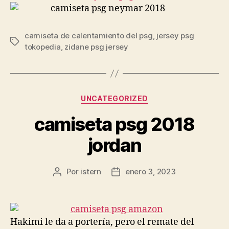
camiseta de calentamiento del psg
,
jersey psg
Etiquetas
tokopedia
,
zidane psg jersey
Categorías
UNCATEGORIZED
camiseta psg 2018
jordan
Por
istern
enero 3, 2023
Autor
Fecha
de
de
la
la
entrada
entrada
Hakimi le da a portería, pero el remate del