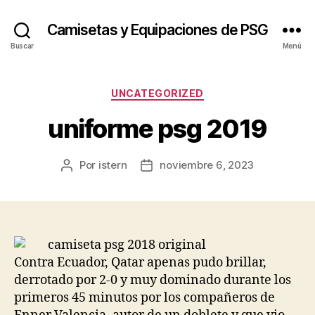
Camisetas y Equipaciones de PSG
Buscar
Menú
Categorías
UNCATEGORIZED
uniforme psg 2019
Por
istern
noviembre 6, 2023
Autor
Fecha
de
de
la
la
entrada
entrada
Contra Ecuador, Qatar apenas pudo brillar,
derrotado por 2-0 y muy dominado durante los
primeros 45 minutos por los compañeros de