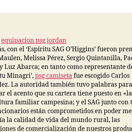
la
la
entrada
entrada
, con el ‘Espíritu SAG O’Higgins’ fueron pr
Maulen, Melissa Pérez, Sergio Quintanilla, Pa
y Luz Abarca; en tanto como representante d
itu Minagri’,
psg camiseta
fue escogido Carlos
ez. La autoridad también tuvo palabras par
ar el acento que su cartera tiene puesto en «la
ltura familiar campesina; y el SAG junto con 
ncionarios están comprometidos en poder me
ía la calidad de vida del mundo rural, las
iones de comercialización de nuestros produc