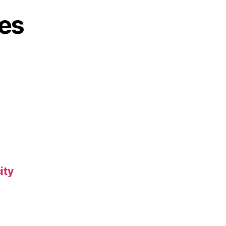
es
ity