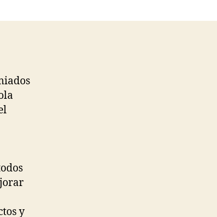
emiados
ola
el
a
todos
jorar
tos y