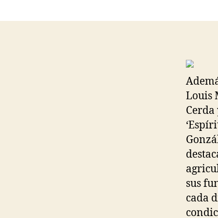
Además
Louis 
Cerda 
‘Espír
Gonzál
destac
agricu
sus fu
cada d
condic