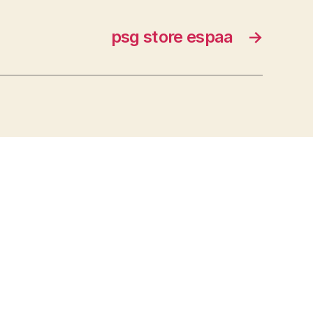
psg store espaa
→
s