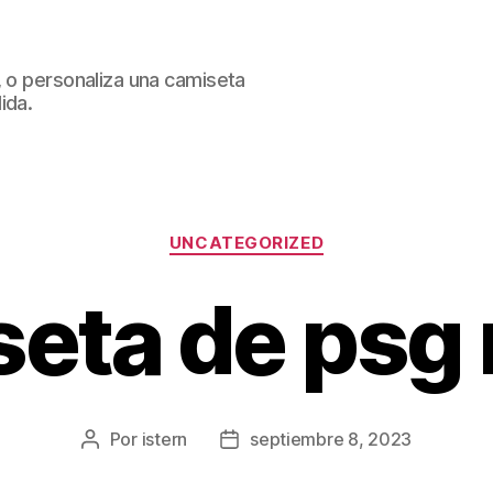
, o personaliza una camiseta
ida.
Categorías
UNCATEGORIZED
eta de psg
Por
istern
septiembre 8, 2023
Autor
Fecha
de
de