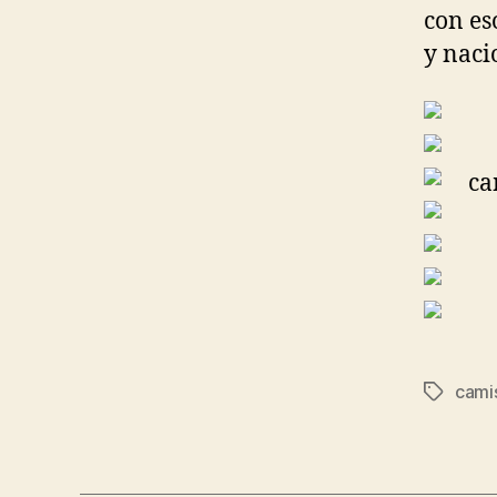
con es
y naci
cami
Etiqueta