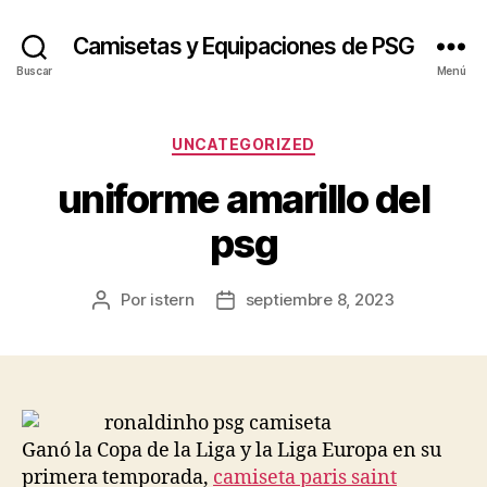
Camisetas y Equipaciones de PSG
Buscar
Menú
Categorías
UNCATEGORIZED
uniforme amarillo del
psg
Por
istern
septiembre 8, 2023
Autor
Fecha
de
de
la
la
entrada
entrada
Ganó la Copa de la Liga y la Liga Europa en su
primera temporada,
camiseta paris saint