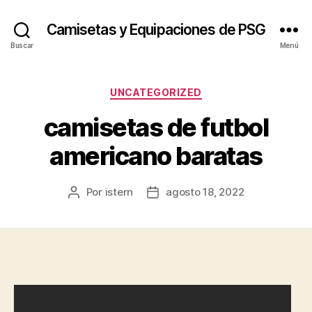
Camisetas y Equipaciones de PSG
Buscar
Menú
Categorías
UNCATEGORIZED
camisetas de futbol
americano baratas
Por
istern
agosto 18, 2022
Autor
Fecha
de
de
la
la
entrada
entrada