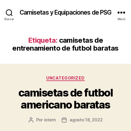
Camisetas y Equipaciones de PSG
Buscar
Menú
Etiqueta:
camisetas de
entrenamiento de futbol baratas
Categorías
UNCATEGORIZED
camisetas de futbol
americano baratas
Por
istern
agosto 18, 2022
Autor
Fecha
de
de