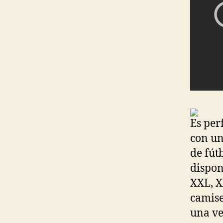
Es per
con un
de fút
dispon
XXL, X
camise
una ve