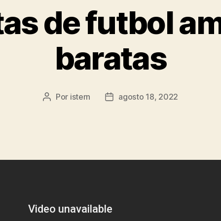
as de futbol a
baratas
Por
istern
agosto 18, 2022
Autor
Fecha
de
de
la
la
entrada
entrada