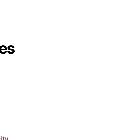
es
ity