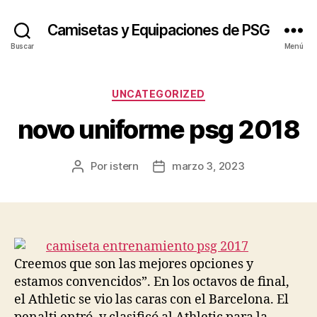
Camisetas y Equipaciones de PSG
Buscar
Menú
Categorías
UNCATEGORIZED
novo uniforme psg 2018
Por
istern
marzo 3, 2023
Autor
Fecha
de
de
la
la
entrada
entrada
Creemos que son las mejores opciones y
estamos convencidos”. En los octavos de final,
el Athletic se vio las caras con el Barcelona. El