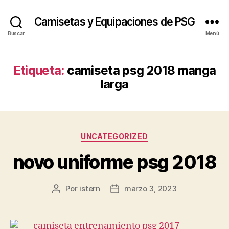
Camisetas y Equipaciones de PSG
Buscar
Menú
Etiqueta:
camiseta psg 2018 manga
larga
Categorías
UNCATEGORIZED
novo uniforme psg 2018
Por
istern
marzo 3, 2023
Autor
Fecha
de
de
la
la
entrada
entrada