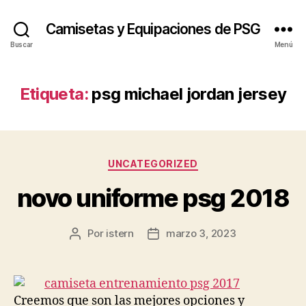
Camisetas y Equipaciones de PSG
Buscar
Menú
Etiqueta:
psg michael jordan jersey
Categorías
UNCATEGORIZED
novo uniforme psg 2018
Por
istern
marzo 3, 2023
Autor
Fecha
de
de
la
la
entrada
entrada
Creemos que son las mejores opciones y